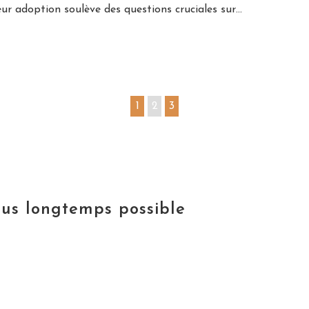
ur adoption soulève des questions cruciales sur…
1
2
3
lus longtemps possible