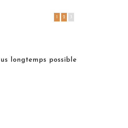
1
2
3
lus longtemps possible